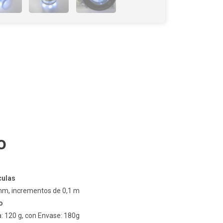
o
culas
m, incrementos de 0,1 m
o
: 120 g, con Envase: 180g