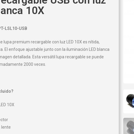
recargable USB con luz
lanca 10X
PT-LSL10-USB
te lupa premium recargable con luz LED 10X es nítida,
ara. El enfoque ajustable junto con la iluminación LED blanca
magen detallada. Esta versátil lupa recargable se puede
imadamente 2000 veces.
cluido?
 LED 10X
ector
 lente