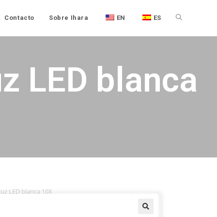
Contacto
Sobre Ihara
EN
ES
uz LED blanca
luz LED blanca 10X