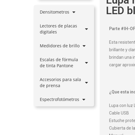
Lupa 
LED b
Densitometros
Lectores de placas
Parte #IH-O
digitales
Esta resisten
Medidores de brillo
brillante y cl
brindan una i
Escalas de fórmula
cargar aprox
de tinta Pantone
Accesorios para sala
de prensa
¿Que esta in
Espectrofotómetros
Lupa con luz
Cable USB
Estuche prot
Cubierta de la